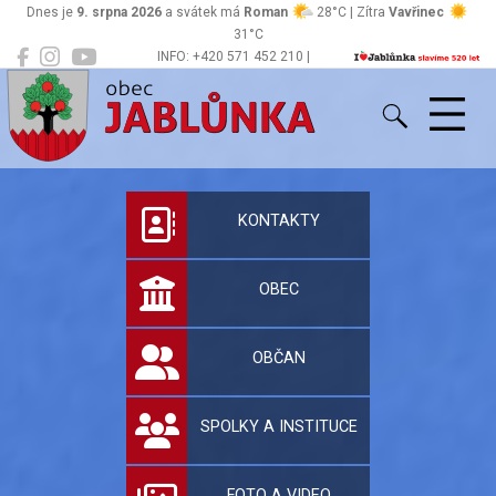
Dnes je
9. srpna 2026
a svátek má
Roman
28°C | Zítra
Vavřinec
31°C
INFO: +420 571 452 210 |
Jablůnka
podatelna@jablunka.cz
Oficiální stránky 
KONTAKTY
OBEC
OBČAN
SPOLKY A INSTITUCE
FOTO A VIDEO