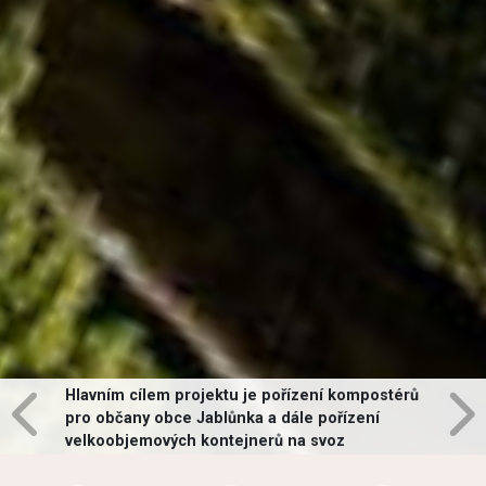
Hlavním cílem projektu je pořízení kompostérů
pro občany obce Jablůnka a dále pořízení
velkoobjemových kontejnerů na svoz
vybraných druhů odpadů v obci.