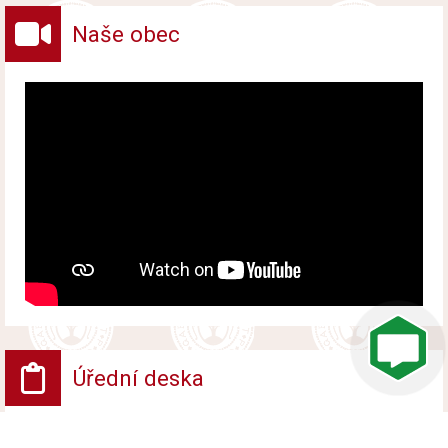
Naše obec
Úřední deska
VV - Návrh opatření obecné povahy