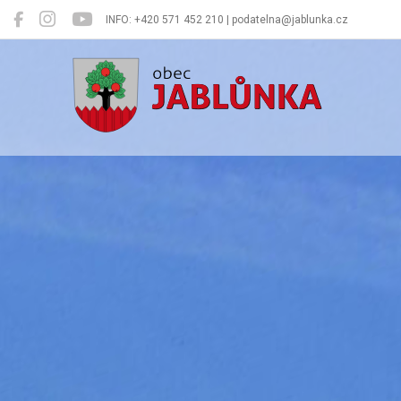
INFO: +420 571 452 210 | podatelna@jablunka.cz
Jablůnka
Oficiální 