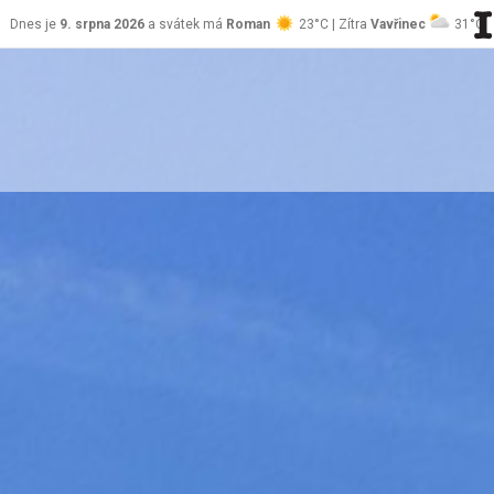
Dnes je
9. srpna 2026
a svátek má
Roman
23°C | Zítra
Vavřinec
31°C
stránky Jablůnka