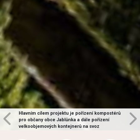
Hlavním cílem projektu je pořízení kompostérů
pro občany obce Jablůnka a dále pořízení
velkoobjemových kontejnerů na svoz
vybraných druhů odpadů v obci.