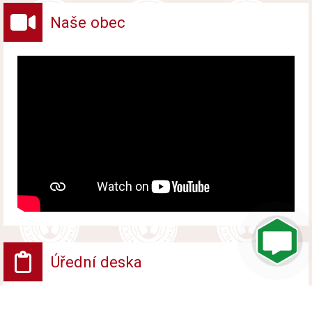
Naše obec
Úřední deska
VV - Návrh opatření obecné povahy