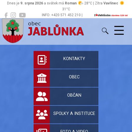
Dnes je
9. srpna 2026
a svátek má
Roman
28°C | Zítra
Vavřinec
31°C
INFO: +420 571 452 210 |
Jablůnka
podatelna@jablunka.cz
Oficiální stránky 
KONTAKTY
OBEC
OBČAN
SPOLKY A INSTITUCE
FOTO A VIDEO