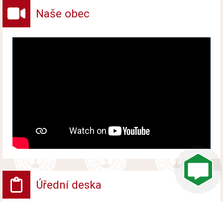
zemědělského intervenčního
Naše obec
fondu.
Úřední deska
VV - Návrh opatření obecné povahy