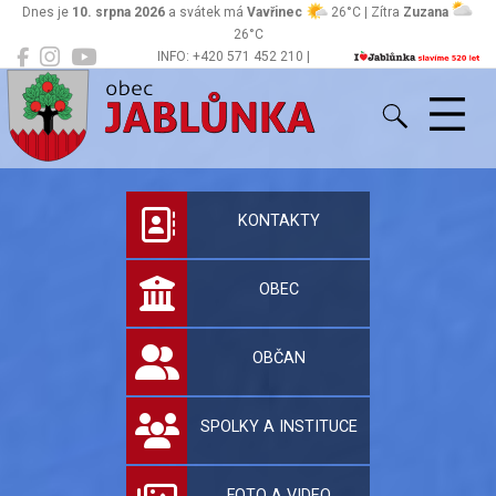
Dnes je
10. srpna 2026
a svátek má
Vavřinec
26°C | Zítra
Zuzana
26°C
INFO: +420 571 452 210 |
Jablůnka
podatelna@jablunka.cz
Oficiální stránky 
KONTAKTY
OBEC
OBČAN
SPOLKY A INSTITUCE
FOTO A VIDEO