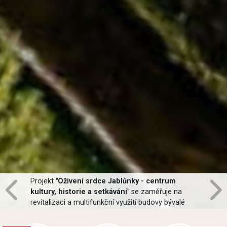
Tato rekonstrukce zpřístupní lesní
pozemky v lokalitě na školou.
Rekonstrukce
Celkové náklady se pohybují ve
LC Nad
výši do 6 000 000 Kč, přičemž 4
vodojemem.
392 000 Kč je hrazeno ze Státního