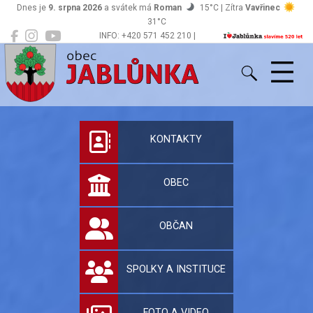
Dnes je
9. srpna 2026
a svátek má
Roman
15°C | Zítra
Vavřinec
31°C
INFO: +420 571 452 210 |
Jablůnka
podatelna@jablunka.cz
Oficiální stránky 
KONTAKTY
OBEC
OBČAN
SPOLKY A INSTITUCE
FOTO A VIDEO