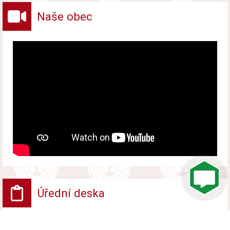
Naše obec
Úřední deska
VV - Návrh opatření obecné povahy