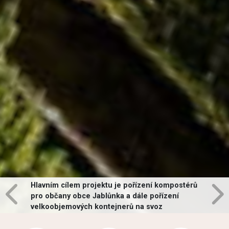
Hlavním cílem projektu je pořízení kompostérů
pro občany obce Jablůnka a dále pořízení
velkoobjemových kontejnerů na svoz
vybraných druhů odpadů v obci.