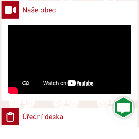
Naše obec
Úřední deska
VV - Návrh opatření obecné povahy