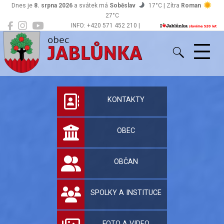
Dnes je
8. srpna 2026
a svátek má
Soběslav
17°C | Zítra
Roman
27°C
INFO: +420 571 452 210 |
Jablůnka
podatelna@jablunka.cz
Oficiální stránky 
KONTAKTY
OBEC
OBČAN
SPOLKY A INSTITUCE
FOTO A VIDEO