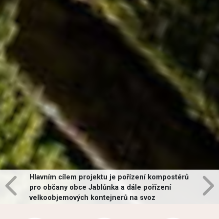
Hlavním cílem projektu je pořízení kompostérů
pro občany obce Jablůnka a dále pořízení
velkoobjemových kontejnerů na svoz
vybraných druhů odpadů v obci.