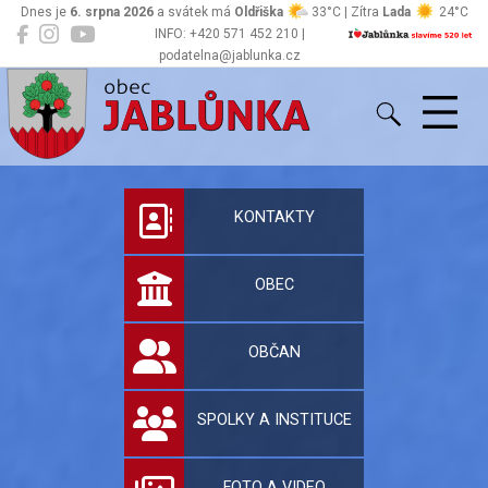
Dnes je
6. srpna 2026
a svátek má
Oldřiška
33°C | Zítra
Lada
24°C
INFO: +420 571 452 210 |
podatelna@jablunka.cz
Jablůnka
Oficiální stránky 
KONTAKTY
OBEC
OBČAN
SPOLKY A INSTITUCE
FOTO A VIDEO