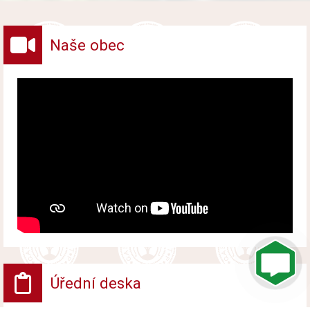
vybraných druhů odpadů v obci.
Naše obec
Úřední deska