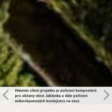
Hlavním cílem projektu je pořízení kompostérů
pro občany obce Jablůnka a dále pořízení
velkoobjemových kontejnerů na svoz
vybraných druhů odpadů v obci.