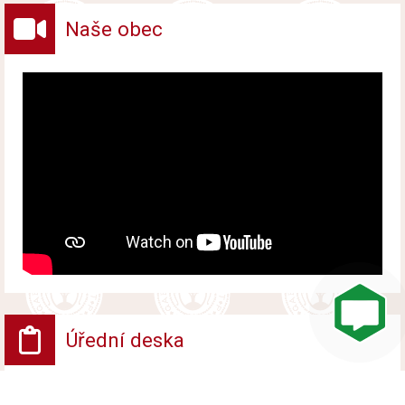
Naše obec
Úřední deska
VV - Návrh opatření obecné povahy