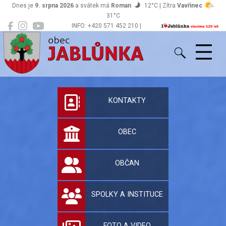
Dnes je
9. srpna 2026
a svátek má
Roman
12°C | Zítra
Vavřinec
31°C
INFO: +420 571 452 210 |
Jablůnka
podatelna@jablunka.cz
Oficiální stránky 
KONTAKTY
OBEC
OBČAN
SPOLKY A INSTITUCE
FOTO A VIDEO