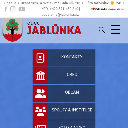
Dnes je
7. srpna 2026
a svátek má
Lada
20°C | Zítra
Soběslav
24°C
INFO: +420 571 452 210 |
podatelna@jablunka.cz
Jablůnka
Oficiální stránky 
KONTAKTY
OBEC
OBČAN
SPOLKY A INSTITUCE
FOTO A VIDEO