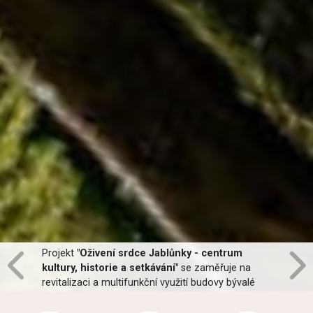
Projekt
"Oživení srdce Jablůnky - centrum
kultury, historie a setkávání"
se zaměřuje na
revitalizaci a multifunkční využití budovy bývalé
pošty v centru obce Jablůnka. Hlavní součástí
projektu bude oprava interiéru, moderní opláštění