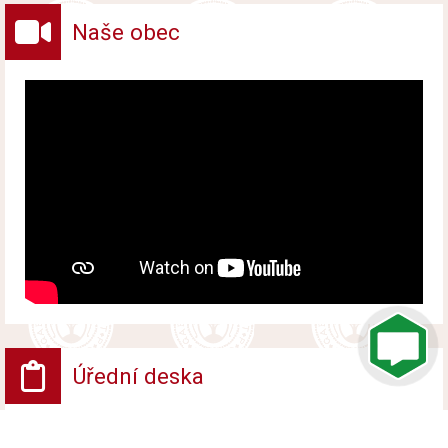
budovy a revitalizace zahrady.
Naše obec
Úřední deska
VV - Návrh opatření obecné povahy