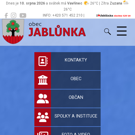
Dnes je
10. srpna 2026
a svátek má
Vavřinec
26°C | Zítra
Zuzana
26°C
INFO: +420 571 452 210 |
Jablůnka
podatelna@jablunka.cz
Oficiální stránky 
KONTAKTY
OBEC
OBČAN
SPOLKY A INSTITUCE
FOTO A VIDEO