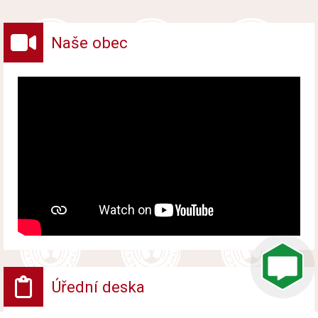
vybraných druhů odpadů v obci.
Naše obec
Úřední deska