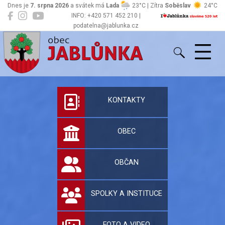
Dnes je
7. srpna 2026
a svátek má
Lada
23°C | Zítra
Soběslav
24°C
INFO: +420 571 452 210 |
podatelna@jablunka.cz
Jablůnka
Oficiální stránky 
KONTAKTY
OBEC
OBČAN
SPOLKY A INSTITUCE
FOTO A VIDEO