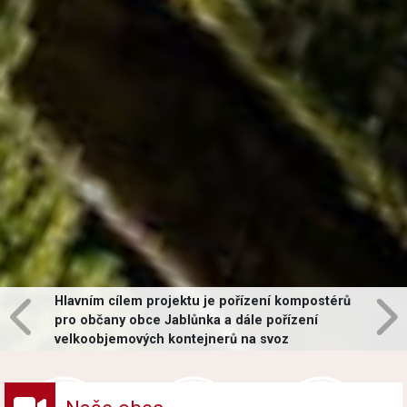
Hlavním cílem projektu je pořízení kompostérů
pro občany obce Jablůnka a dále pořízení
velkoobjemových kontejnerů na svoz
vybraných druhů odpadů v obci.