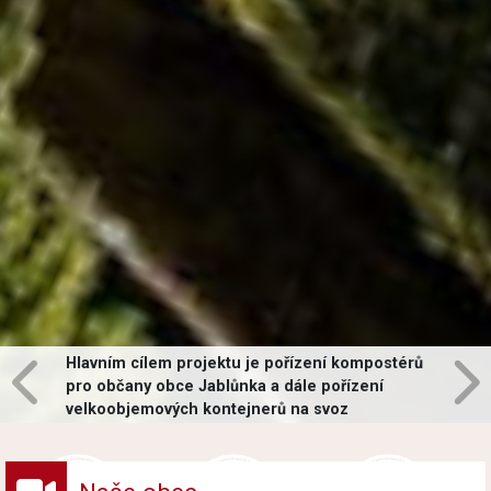
Hlavním cílem projektu je pořízení kompostérů
pro občany obce Jablůnka a dále pořízení
velkoobjemových kontejnerů na svoz
vybraných druhů odpadů v obci.