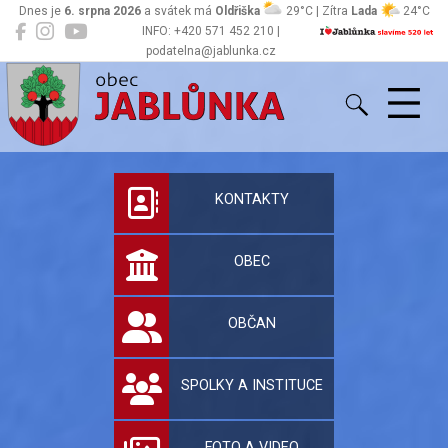
Dnes je
6. srpna 2026
a svátek má
Oldřiška
29°C | Zítra
Lada
24°C
INFO: +420 571 452 210 |
podatelna@jablunka.cz
Jablůnka
Oficiální stránky 
KONTAKTY
OBEC
OBČAN
SPOLKY A INSTITUCE
FOTO A VIDEO