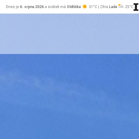
Dnes je
6. srpna 2026
a svátek má
Oldřiška
31°C | Zítra
Lada
25°C
stránky Jablůnka