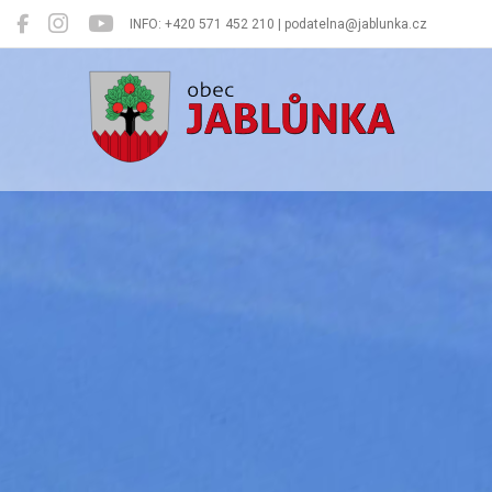
INFO: +420 571 452 210 | podatelna@jablunka.cz
Jablůnka
Oficiální 