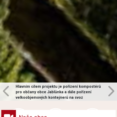
Hlavním cílem projektu je pořízení kompostérů
pro občany obce Jablůnka a dále pořízení
velkoobjemových kontejnerů na svoz
vybraných druhů odpadů v obci.