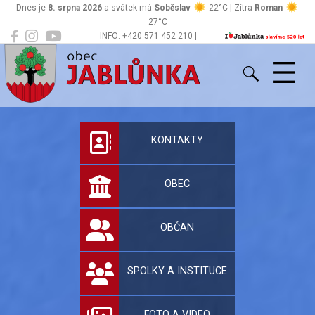
Dnes je
8. srpna 2026
a svátek má
Soběslav
22°C | Zítra
Roman
27°C
INFO: +420 571 452 210 |
Jablůnka
podatelna@jablunka.cz
Oficiální stránky 
KONTAKTY
OBEC
OBČAN
SPOLKY A INSTITUCE
FOTO A VIDEO