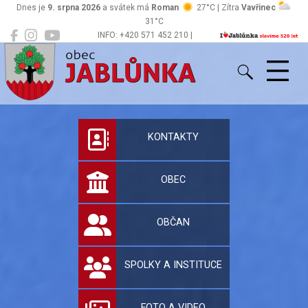
Dnes je
9. srpna 2026
a svátek má
Roman
27°C | Zítra
Vavřinec
31°C
INFO: +420 571 452 210 |
Jablůnka
podatelna@jablunka.cz
Oficiální stránky 
KONTAKTY
OBEC
OBČAN
SPOLKY A INSTITUCE
FOTO A VIDEO