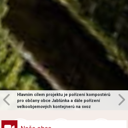
Hlavním cílem projektu je pořízení kompostérů
pro občany obce Jablůnka a dále pořízení
velkoobjemových kontejnerů na svoz
vybraných druhů odpadů v obci.