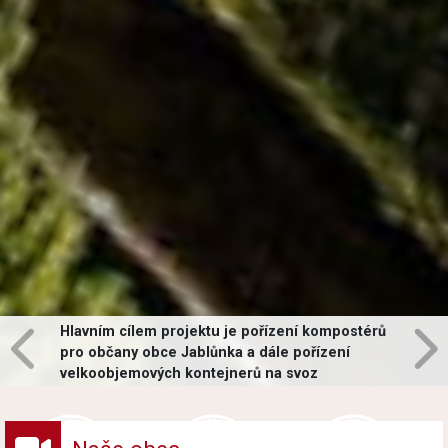
Hlavním cílem projektu je pořízení kompostérů
pro občany obce Jablůnka a dále pořízení
velkoobjemových kontejnerů na svoz
vybraných druhů odpadů v obci.