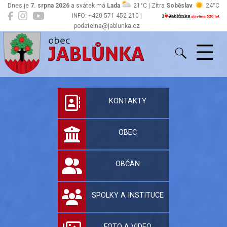
Dnes je
7. srpna 2026
a svátek má
Lada
21°C | Zítra
Soběslav
24°C
INFO: +420 571 452 210 |
podatelna@jablunka.cz
Jablůnka
Oficiální stránky 
KONTAKTY
OBEC
OBČAN
SPOLKY A INSTITUCE
FOTO A VIDEO