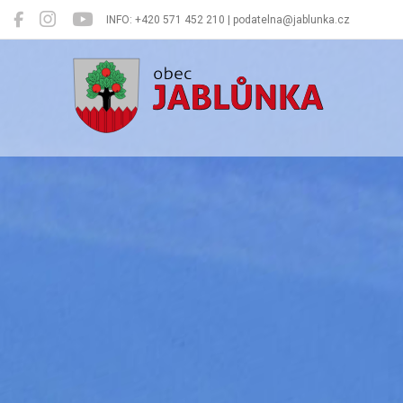
INFO: +420 571 452 210 | podatelna@jablunka.cz
Jablůnka
Oficiální 