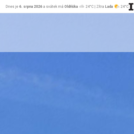
Dnes je
6. srpna 2026
a svátek má
Oldřiška
24°C | Zítra
Lada
24°C
stránky Jablůnka