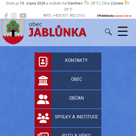
Dnes je
10. srpna 2026
a svátek má
Vavřinec
28°C | Zítra
Zuzana
26°C
INFO: +420 571 452 210 |
Jablůnka
podatelna@jablunka.cz
Oficiální stránky 
KONTAKTY
OBEC
OBČAN
SPOLKY A INSTITUCE
FOTO A VIDEO