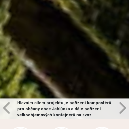
Hlavním cílem projektu je pořízení kompostérů
pro občany obce Jablůnka a dále pořízení
velkoobjemových kontejnerů na svoz
vybraných druhů odpadů v obci.