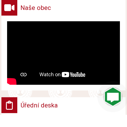
Naše obec
Úřední deska
VV - Návrh opatření obecné povahy