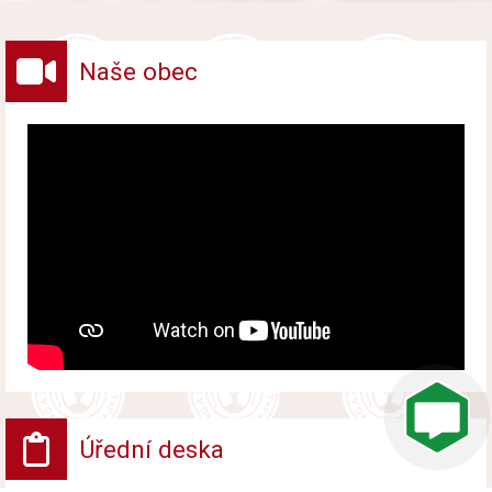
vybraných druhů odpadů v obci.
Naše obec
Úřední deska