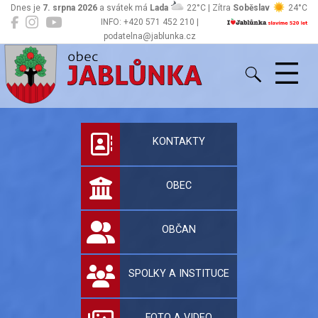
Dnes je
7. srpna 2026
a svátek má
Lada
22°C | Zítra
Soběslav
24°C
INFO: +420 571 452 210 |
podatelna@jablunka.cz
Jablůnka
Oficiální stránky 
KONTAKTY
OBEC
OBČAN
SPOLKY A INSTITUCE
FOTO A VIDEO