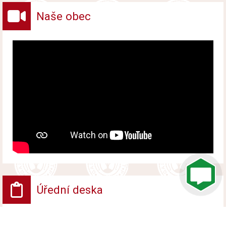
Naše obec
Úřední deska
VV - Návrh opatření obecné povahy