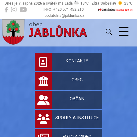
Dnes je
7. srpna 2026
a svátek má
Lada
18°C | Zítra
Soběslav
23°C
INFO: +420 571 452 210 |
podatelna@jablunka.cz
Jablůnka
Oficiální stránky 
KONTAKTY
OBEC
OBČAN
SPOLKY A INSTITUCE
FOTO A VIDEO