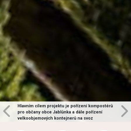
Hlavním cílem projektu je pořízení kompostérů
pro občany obce Jablůnka a dále pořízení
velkoobjemových kontejnerů na svoz
vybraných druhů odpadů v obci.