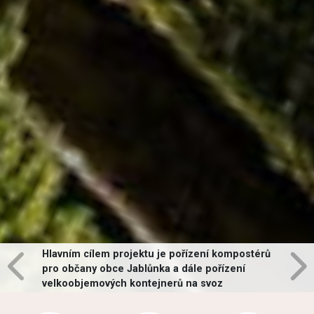
Hlavním cílem projektu je pořízení kompostérů
pro občany obce Jablůnka a dále pořízení
velkoobjemových kontejnerů na svoz
vybraných druhů odpadů v obci.