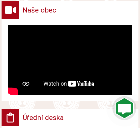
Naše obec
Úřední deska
VV - Návrh opatření obecné povahy