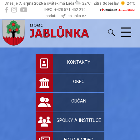
Dnes je
7. srpna 2026
a svátek má
Lada
22°C | Zítra
Soběslav
24°C
INFO: +420 571 452 210 |
podatelna@jablunka.cz
Jablůnka
Oficiální stránky 
KONTAKTY
OBEC
OBČAN
SPOLKY A INSTITUCE
FOTO A VIDEO