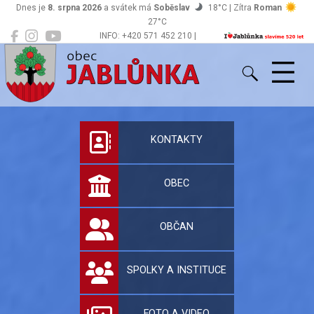
Dnes je
8. srpna 2026
a svátek má
Soběslav
18°C | Zítra
Roman
27°C
INFO: +420 571 452 210 |
Jablůnka
podatelna@jablunka.cz
Oficiální stránky 
KONTAKTY
OBEC
OBČAN
SPOLKY A INSTITUCE
FOTO A VIDEO