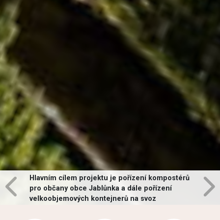
Hlavním cílem projektu je pořízení kompostérů
pro občany obce Jablůnka a dále pořízení
velkoobjemových kontejnerů na svoz
vybraných druhů odpadů v obci.