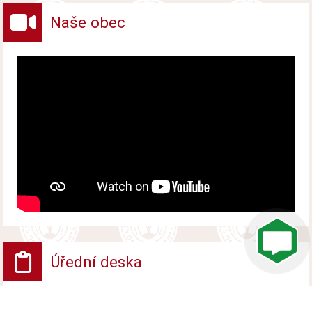
Naše obec
Úřední deska
VV - Návrh opatření obecné povahy