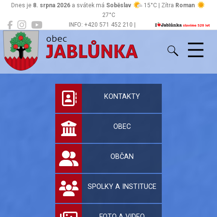
Dnes je
8. srpna 2026
a svátek má
Soběslav
15°C | Zítra
Roman
27°C
INFO: +420 571 452 210 |
Jablůnka
podatelna@jablunka.cz
Oficiální stránky 
KONTAKTY
OBEC
OBČAN
SPOLKY A INSTITUCE
FOTO A VIDEO