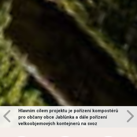
Hlavním cílem projektu je pořízení kompostérů
pro občany obce Jablůnka a dále pořízení
velkoobjemových kontejnerů na svoz
vybraných druhů odpadů v obci.