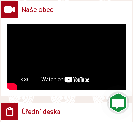
Naše obec
Úřední deska
VV - Návrh opatření obecné povahy