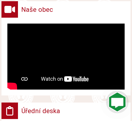
Naše obec
Úřední deska
VV - Návrh opatření obecné povahy