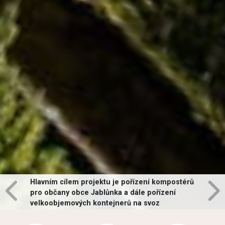
Hlavním cílem projektu je pořízení kompostérů
pro občany obce Jablůnka a dále pořízení
velkoobjemových kontejnerů na svoz
vybraných druhů odpadů v obci.