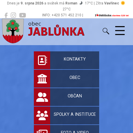
Dnes je
9. srpna 2026
a svátek má
Roman
17°C | Zítra
Vavřinec
27°C
INFO: +420 571 452 210 |
Jablůnka
podatelna@jablunka.cz
Oficiální stránky 
KONTAKTY
OBEC
OBČAN
SPOLKY A INSTITUCE
FOTO A VIDEO