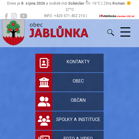
Dnes je
8. srpna 2026
a svátek má
Soběslav
16°C | Zítra
Roman
27°C
INFO: +420 571 452 210 |
Jablůnka
podatelna@jablunka.cz
Oficiální stránky 
KONTAKTY
OBEC
OBČAN
SPOLKY A INSTITUCE
FOTO A VIDEO