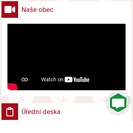
Naše obec
Úřední deska
VV - Návrh opatření obecné povahy