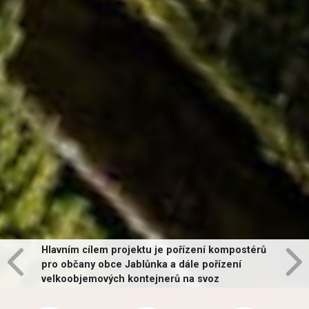
Hlavním cílem projektu je pořízení kompostérů
pro občany obce Jablůnka a dále pořízení
velkoobjemových kontejnerů na svoz
vybraných druhů odpadů v obci.