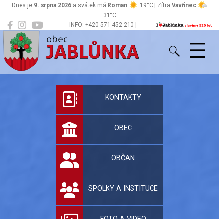
Dnes je
9. srpna 2026
a svátek má
Roman
19°C | Zítra
Vavřinec
31°C
INFO: +420 571 452 210 |
Jablůnka
podatelna@jablunka.cz
Oficiální stránky 
KONTAKTY
OBEC
OBČAN
SPOLKY A INSTITUCE
FOTO A VIDEO