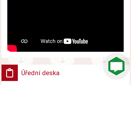
Úřední deska
VV - Návrh opatření obecné povahy
Vyvěšeno od 6. srpna 2026 do 24. srpna 2026
VV - ROZHODNUTÍ POVOLENÍ UZAVÍRKY
PROVOZU NA POZEMNÍ KOMUNIKACI
Vyvěšeno od 6. srpna 2026 do 24. srpna 2026