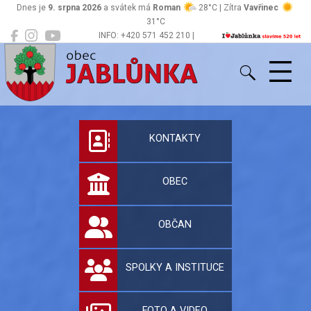
Dnes je
9. srpna 2026
a svátek má
Roman
28°C | Zítra
Vavřinec
31°C
INFO: +420 571 452 210 |
Jablůnka
podatelna@jablunka.cz
Oficiální stránky 
KONTAKTY
OBEC
OBČAN
SPOLKY A INSTITUCE
FOTO A VIDEO