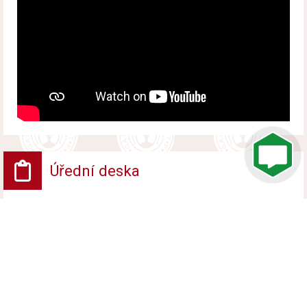
Úřední deska
VV - Návrh opatření obecné povahy
Vyvěšeno od 6. srpna 2026 do 24. srpna 2026
VV - ROZHODNUTÍ POVOLENÍ UZAVÍRKY
PROVOZU NA POZEMNÍ KOMUNIKACI
Vyvěšeno od 6. srpna 2026 do 24. srpna 2026