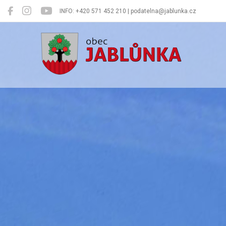
INFO: +420 571 452 210 | podatelna@jablunka.cz
Jablůnka
Oficiální 