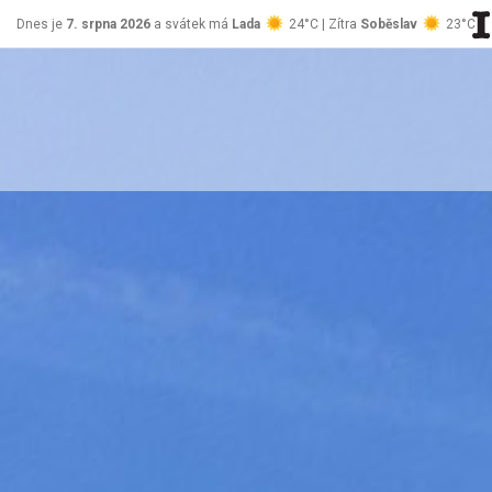
Dnes je
7. srpna 2026
a svátek má
Lada
24°C | Zítra
Soběslav
23°C
stránky Jablůnka