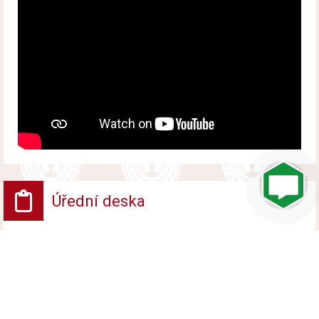
Úřední deska
VV - Návrh opatření obecné povahy
Vyvěšeno od 6. srpna 2026 do 24. srpna 2026
VV - ROZHODNUTÍ POVOLENÍ UZAVÍRKY
PROVOZU NA POZEMNÍ KOMUNIKACI