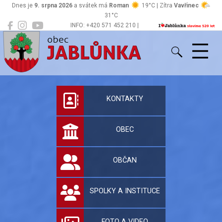
Dnes je
9. srpna 2026
a svátek má
Roman
19°C | Zítra
Vavřinec
31°C
INFO: +420 571 452 210 |
Jablůnka
podatelna@jablunka.cz
Oficiální stránky 
KONTAKTY
OBEC
OBČAN
SPOLKY A INSTITUCE
FOTO A VIDEO