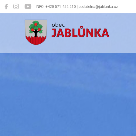
INFO: +420 571 452 210 | podatelna@jablunka.cz
Jablůnka
Oficiální 