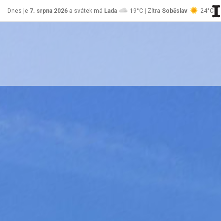
Dnes je
7. srpna 2026
a svátek má
Lada
19°C | Zítra
Soběslav
24°C
stránky Jablůnka