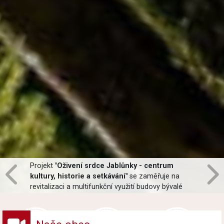
Projekt
"Oživení srdce Jablůnky - centrum
kultury, historie a setkávání"
se zaměřuje na
revitalizaci a multifunkční využití budovy bývalé
pošty v centru obce Jablůnka. Hlavní součástí
projektu bude oprava interiéru, moderní opláštění
budovy a revitalizace zahrady.