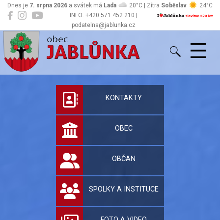
Dnes je
7. srpna 2026
a svátek má
Lada
20°C | Zítra
Soběslav
24°C
INFO: +420 571 452 210 |
podatelna@jablunka.cz
Jablůnka
Oficiální stránky 
KONTAKTY
OBEC
OBČAN
SPOLKY A INSTITUCE
FOTO A VIDEO