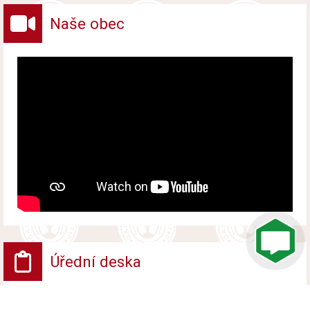
Naše obec
Úřední deska
Vyhlášení platnosti obnoveného katastrálního