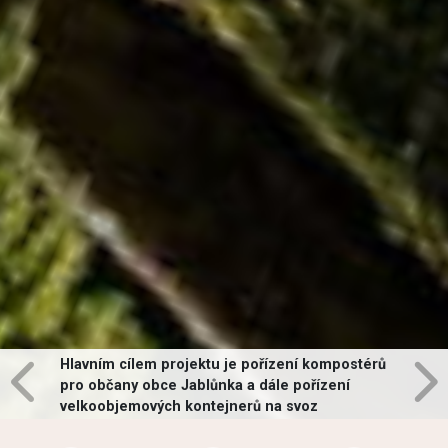
Hlavním cílem projektu je pořízení kompostérů
pro občany obce Jablůnka a dále pořízení
velkoobjemových kontejnerů na svoz
vybraných druhů odpadů v obci.