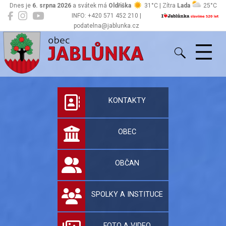
Dnes je
6. srpna 2026
a svátek má
Oldřiška
31°C | Zítra
Lada
25°C
INFO: +420 571 452 210 |
podatelna@jablunka.cz
Jablůnka
Oficiální stránky 
KONTAKTY
OBEC
OBČAN
SPOLKY A INSTITUCE
FOTO A VIDEO