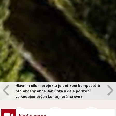
Hlavním cílem projektu je pořízení kompostérů
pro občany obce Jablůnka a dále pořízení
velkoobjemových kontejnerů na svoz
vybraných druhů odpadů v obci.