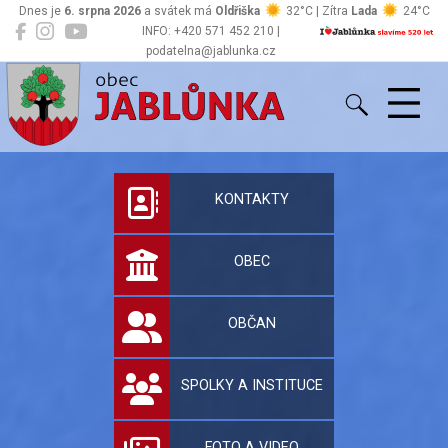
Dnes je
6. srpna 2026
a svátek má
Oldřiška
32°C | Zítra
Lada
24°C
INFO: +420 571 452 210 |
podatelna@jablunka.cz
Jablůnka
Oficiální stránky 
KONTAKTY
OBEC
OBČAN
SPOLKY A INSTITUCE
FOTO A VIDEO