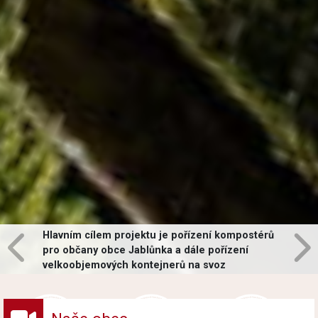
Hlavním cílem projektu je pořízení kompostérů
pro občany obce Jablůnka a dále pořízení
velkoobjemových kontejnerů na svoz
vybraných druhů odpadů v obci.