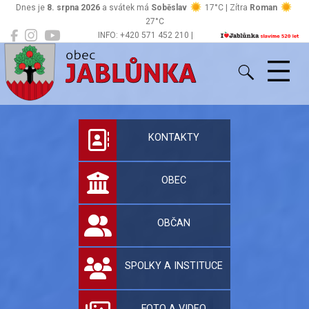
Dnes je
8. srpna 2026
a svátek má
Soběslav
17°C | Zítra
Roman
27°C
INFO: +420 571 452 210 |
Jablůnka
podatelna@jablunka.cz
Oficiální stránky 
KONTAKTY
OBEC
OBČAN
SPOLKY A INSTITUCE
FOTO A VIDEO