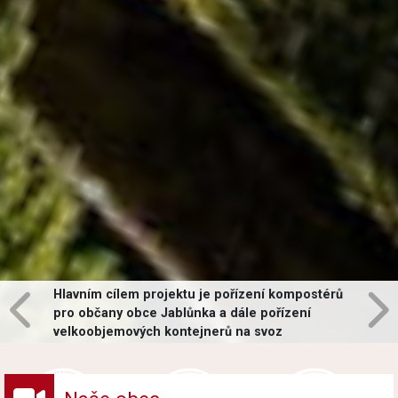
Hlavním cílem projektu je pořízení kompostérů
pro občany obce Jablůnka a dále pořízení
velkoobjemových kontejnerů na svoz
vybraných druhů odpadů v obci.