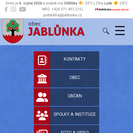
Dnes je
6. srpna 2026
a svátek má
Oldřiška
33°C | Zítra
Lada
24°C
INFO: +420 571 452 210 |
podatelna@jablunka.cz
Jablůnka
Oficiální stránky 
KONTAKTY
OBEC
OBČAN
SPOLKY A INSTITUCE
FOTO A VIDEO