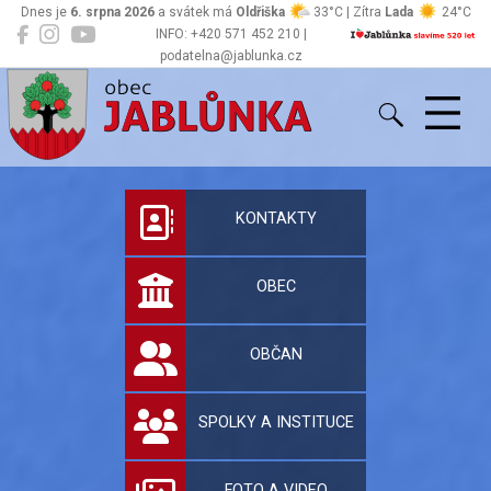
Dnes je
6. srpna 2026
a svátek má
Oldřiška
33°C | Zítra
Lada
24°C
INFO: +420 571 452 210 |
podatelna@jablunka.cz
Jablůnka
Oficiální stránky 
KONTAKTY
OBEC
OBČAN
SPOLKY A INSTITUCE
FOTO A VIDEO