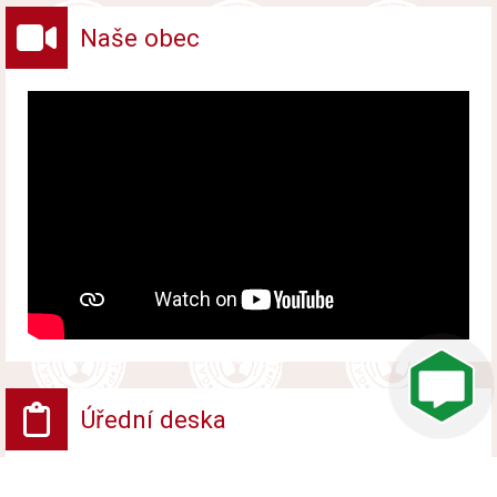
Naše obec
Úřední deska
VV - Návrh opatření obecné povahy