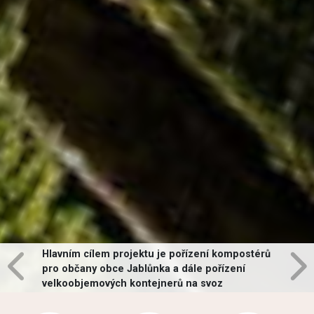
Hlavním cílem projektu je pořízení kompostérů
pro občany obce Jablůnka a dále pořízení
velkoobjemových kontejnerů na svoz
vybraných druhů odpadů v obci.