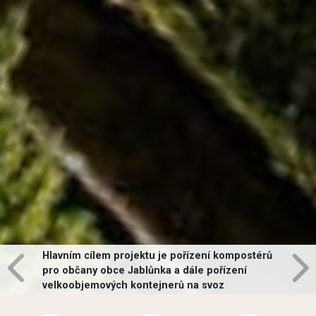
Hlavním cílem projektu je pořízení kompostérů
pro občany obce Jablůnka a dále pořízení
velkoobjemových kontejnerů na svoz
vybraných druhů odpadů v obci.