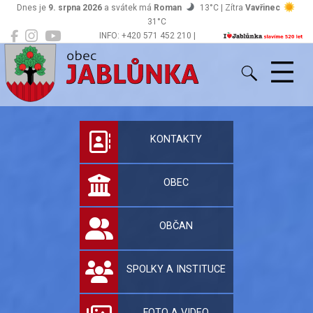
Dnes je
9. srpna 2026
a svátek má
Roman
13°C | Zítra
Vavřinec
31°C
INFO: +420 571 452 210 |
Jablůnka
podatelna@jablunka.cz
Oficiální stránky 
KONTAKTY
OBEC
OBČAN
SPOLKY A INSTITUCE
FOTO A VIDEO