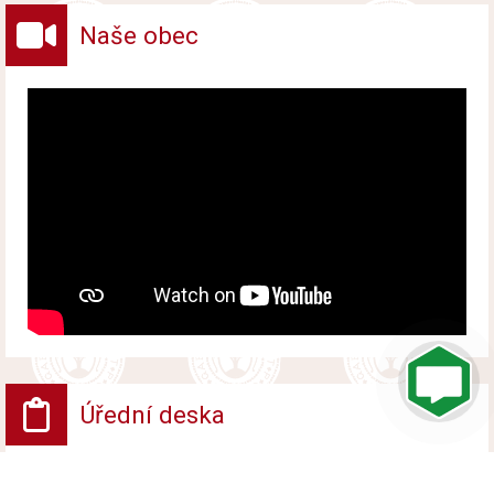
Naše obec
Úřední deska
VV - Návrh opatření obecné povahy