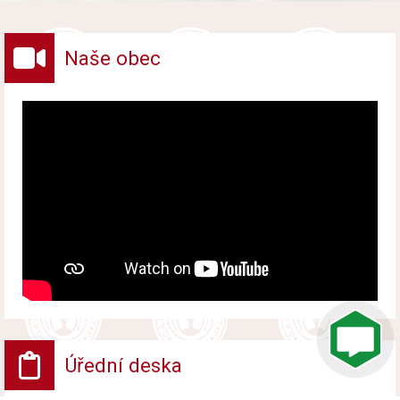
vybraných druhů odpadů v obci.
Naše obec
Úřední deska