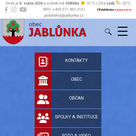
Dnes je
6. srpna 2026
a svátek má
Oldřiška
31°C | Zítra
Lada
25°C
INFO: +420 571 452 210 |
podatelna@jablunka.cz
Jablůnka
Oficiální stránky 
KONTAKTY
OBEC
OBČAN
SPOLKY A INSTITUCE
FOTO A VIDEO