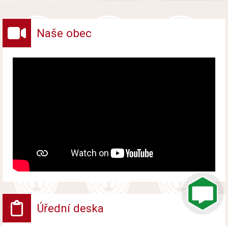
vybraných druhů odpadů v obci.
Naše obec
Úřední deska