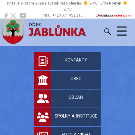
Dnes je
8. srpna 2026
a svátek má
Soběslav
24°C | Zítra
Roman
27°C
INFO: +420 571 452 210 |
Jablůnka
podatelna@jablunka.cz
Oficiální stránky 
KONTAKTY
OBEC
OBČAN
SPOLKY A INSTITUCE
FOTO A VIDEO