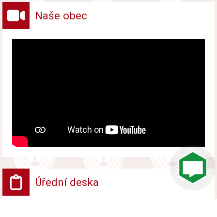
Naše obec
Úřední deska
VV - Návrh opatření obecné povahy