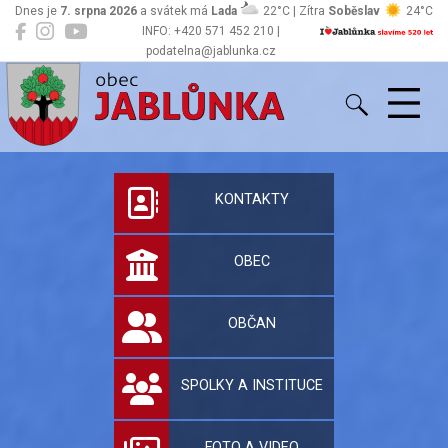
Dnes je
7. srpna 2026
a svátek má
Lada
22°C | Zítra
Soběslav
24°C
INFO: +420 571 452 210 |
podatelna@jablunka.cz
Jablůnka
Oficiální stránky 
KONTAKTY
OBEC
OBČAN
SPOLKY A INSTITUCE
FOTO A VIDEO