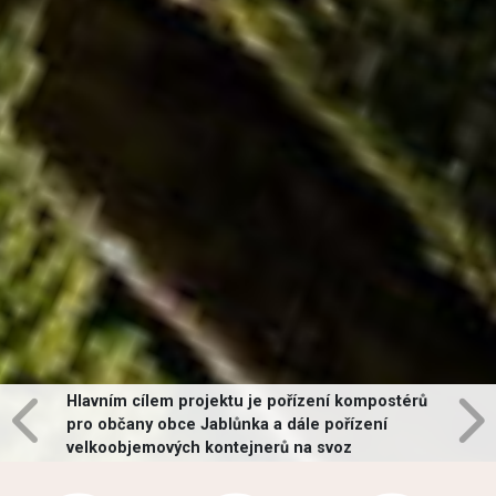
Hlavním cílem projektu je pořízení kompostérů
pro občany obce Jablůnka a dále pořízení
velkoobjemových kontejnerů na svoz
vybraných druhů odpadů v obci.