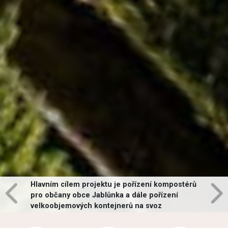
Hlavním cílem projektu je pořízení kompostérů
pro občany obce Jablůnka a dále pořízení
velkoobjemových kontejnerů na svoz
vybraných druhů odpadů v obci.