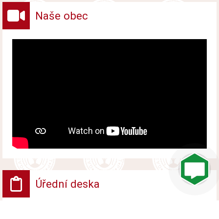
Naše obec
Úřední deska
VV - Návrh opatření obecné povahy