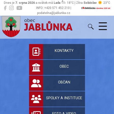
Dnes je
7. srpna 2026
a svátek má
Lada
18°C | Zítra
Soběslav
23°C
INFO: +420 571 452 210 |
podatelna@jablunka.cz
Jablůnka
Oficiální stránky 
KONTAKTY
OBEC
OBČAN
SPOLKY A INSTITUCE
FOTO A VIDEO