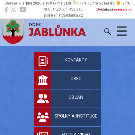
Dnes je
7. srpna 2026
a svátek má
Lada
19°C | Zítra
Soběslav
24°C
INFO: +420 571 452 210 |
podatelna@jablunka.cz
Jablůnka
Oficiální stránky 
KONTAKTY
OBEC
OBČAN
SPOLKY A INSTITUCE
FOTO A VIDEO