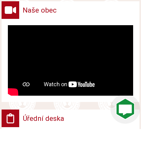
Naše obec
Úřední deska
VV - Návrh opatření obecné povahy