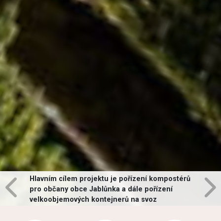
Hlavním cílem projektu je pořízení kompostérů
pro občany obce Jablůnka a dále pořízení
velkoobjemových kontejnerů na svoz
vybraných druhů odpadů v obci.