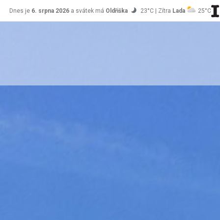
Dnes je
6. srpna 2026
a svátek má
Oldřiška
23°C | Zítra
Lada
25°C
stránky Jablůnka