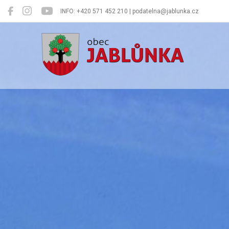
INFO: +420 571 452 210 | podatelna@jablunka.cz
Jablůnka
Oficiální 