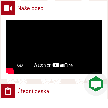
Naše obec
Úřední deska
VV - Návrh opatření obecné povahy