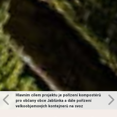
Hlavním cílem projektu je pořízení kompostérů
pro občany obce Jablůnka a dále pořízení
velkoobjemových kontejnerů na svoz
vybraných druhů odpadů v obci.