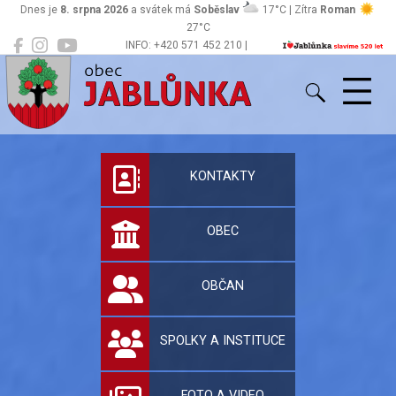
Dnes je
8. srpna 2026
a svátek má
Soběslav
17°C | Zítra
Roman
27°C
INFO: +420 571 452 210 |
Jablůnka
podatelna@jablunka.cz
Oficiální stránky 
KONTAKTY
OBEC
OBČAN
SPOLKY A INSTITUCE
FOTO A VIDEO