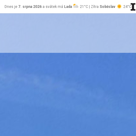
Dnes je
7. srpna 2026
a svátek má
Lada
21°C | Zítra
Soběslav
24°C
stránky Jablůnka