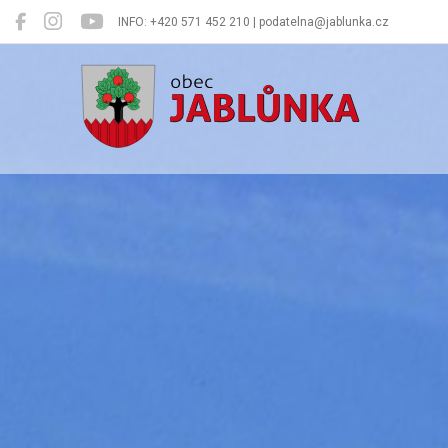
INFO: +420 571 452 210 | podatelna@jablunka.cz
Jablůnka
Oficiální 