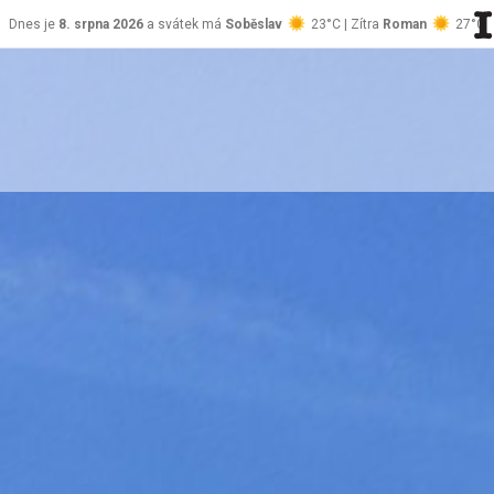
Dnes je
8. srpna 2026
a svátek má
Soběslav
23°C | Zítra
Roman
27°C
stránky Jablůnka