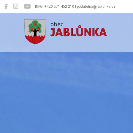
INFO: +420 571 452 210 | podatelna@jablunka.cz
Jablůnka
Oficiální 