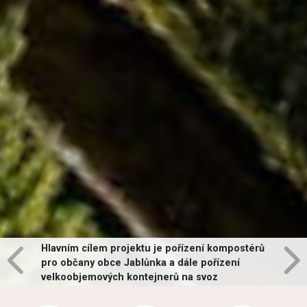
Hlavním cílem projektu je pořízení kompostérů
pro občany obce Jablůnka a dále pořízení
velkoobjemových kontejnerů na svoz
vybraných druhů odpadů v obci.