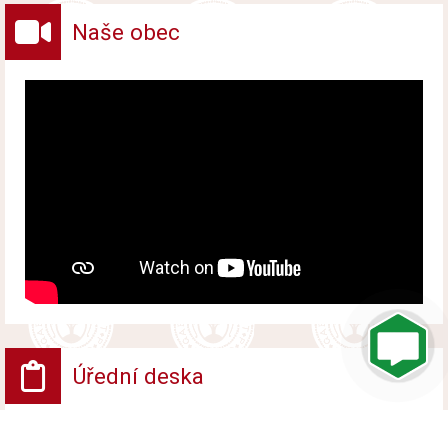
Naše obec
Úřední deska
VV - Návrh opatření obecné povahy