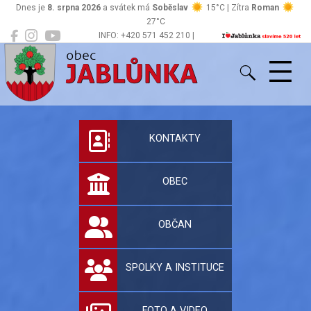
Dnes je
8. srpna 2026
a svátek má
Soběslav
15°C | Zítra
Roman
27°C
INFO: +420 571 452 210 |
Jablůnka
podatelna@jablunka.cz
Oficiální stránky 
KONTAKTY
OBEC
OBČAN
SPOLKY A INSTITUCE
FOTO A VIDEO