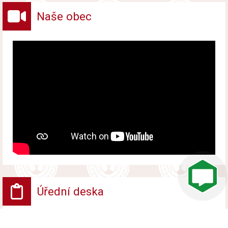
Naše obec
Úřední deska
VV - Návrh opatření obecné povahy