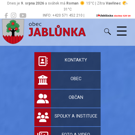
Dnes je
9. srpna 2026
a svátek má
Roman
15°C | Zítra
Vavřinec
31°C
INFO: +420 571 452 210 |
Jablůnka
podatelna@jablunka.cz
Oficiální stránky 
KONTAKTY
OBEC
OBČAN
SPOLKY A INSTITUCE
FOTO A VIDEO