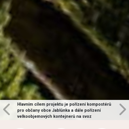
Hlavním cílem projektu je pořízení kompostérů
pro občany obce Jablůnka a dále pořízení
velkoobjemových kontejnerů na svoz
vybraných druhů odpadů v obci.