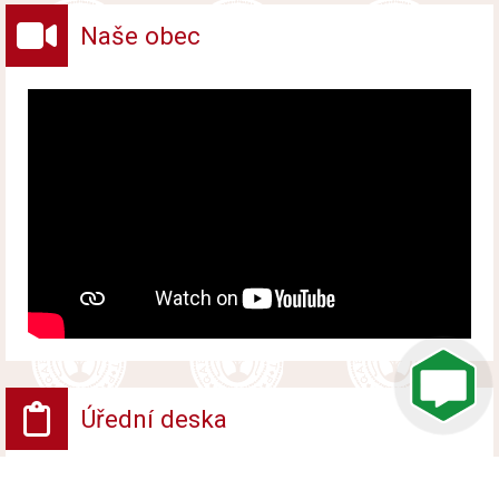
Naše obec
Úřední deska
Vyhlášení platnosti obnoveného katastrálního