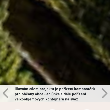
Hlavním cílem projektu je pořízení kompostérů
pro občany obce Jablůnka a dále pořízení
velkoobjemových kontejnerů na svoz
vybraných druhů odpadů v obci.