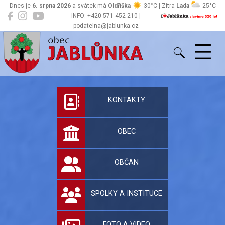
Dnes je
6. srpna 2026
a svátek má
Oldřiška
30°C | Zítra
Lada
25°C
INFO: +420 571 452 210 |
podatelna@jablunka.cz
Jablůnka
Oficiální stránky 
KONTAKTY
OBEC
OBČAN
SPOLKY A INSTITUCE
FOTO A VIDEO